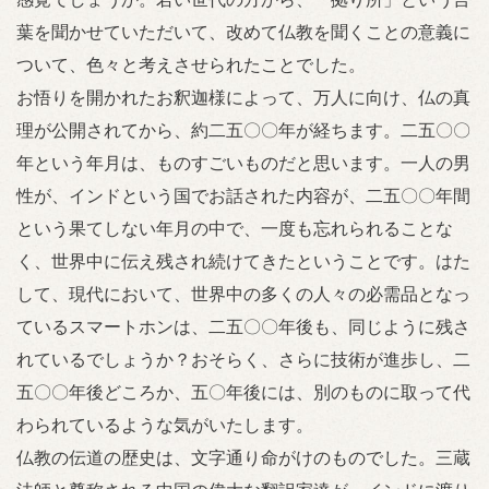
葉を聞かせていただいて、改めて仏教を聞くことの意義に
ついて、色々と考えさせられたことでした。
お悟りを開かれたお釈迦様によって、万人に向け、仏の真
理が公開されてから、約二五〇〇年が経ちます。二五〇〇
年という年月は、ものすごいものだと思います。一人の男
性が、インドという国でお話された内容が、二五〇〇年間
という果てしない年月の中で、一度も忘れられることな
く、世界中に伝え残され続けてきたということです。はた
して、現代において、世界中の多くの人々の必需品となっ
ているスマートホンは、二五〇〇年後も、同じように残さ
れているでしょうか？おそらく、さらに技術が進歩し、二
五〇〇年後どころか、五〇年後には、別のものに取って代
わられているような気がいたします。
仏教の伝道の歴史は、文字通り命がけのものでした。三蔵