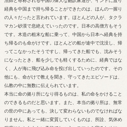
法師と尊称される中国の偉大な翻訳家達が、インドに渡り
経典を中国まで持ち帰ることができたのは、ほんの一握り
の人々だったと言われています。ほとんどの人が、タクラ
マカン砂漠で息絶えていったのです。日本の高僧方もそう
です。木造の粗末な船に乗って、中国から日本へ経典を持
ち帰るのも命がけです。ほとんどの船が途中で沈没し、帰
ってこなかったそうですし、帰ってきた船でも、沈みそう
になったとき、船を少しでも軽くするために、経典ではな
く、人が海に飛び込み命を投げ出していったのです。その
他にも、命がけで教えを聞き、守ってきたエピソードは、
仏教の中に無数に伝えられています。
本当に命の拠り所になり得るものは、私の命をかけること
のできるものだと思います。また、本当の拠り所は、無常
の世の中にあっても、決して変わらないものでなければな
りません。私と一緒に変質していくものは、所詮、気休め