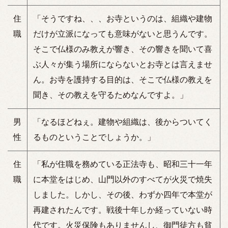
住
「そうですね、、、お寺というのは、組織や建物
職
だけが立派になっても意味がないと思うんです。
そこで仏様のみ教えが響き、その響きを聞いて喜
ぶ人々が集う場所にならないとお寺とは言えませ
ん。お寺を護持する目的は、そこで仏様の教えを
聞き、その教えを守るためなんですよ。」
男
「なるほどねぇ。建物や組織は、後からついてく
性
るものということでしょうか。」
住
「私が住職を務めている正法寺も、昭和三十一年
職
に本堂をはじめ、山門以外のすべてが火災で焼失
しました。しかし、その後、わずか四年で本堂が
再建されたんです。戦後十年しか経っていない時
代です。火災保険もありませんし、御門徒方も貧