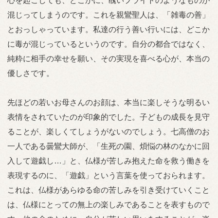
心を起こしても、どこかに、醜いプライドのようなものが
混じってしまうのです。これを親鸞聖人は、「雑毒の善」
とおっしゃっています。私達の行う善い行いには、どこか
に毒が混じっているというのです。自分の都合ではなく、
純粋に相手の幸せを願い、その実現を喜べる心が、本当の
優しさです。
先ほどの若いお母さんのお顔は、本当に楽しそうな明るい
表情をされていたのが印象的でした。子どもの成長を見守
ることが、楽しくてしょうがないのでしょう。七高僧のお
一人である曇鸞大師が、「生死の園、煩悩の林のなかに回
入して遊戯し…」と、仏様が苦しみ抱えた命を救う働きを
表現するのに、「遊戯」という言葉を使っておられます。
これは、仏様があらゆる命の苦しみを引き受けていくこと
は、仏様にとっての無上の楽しみであることを表すもので