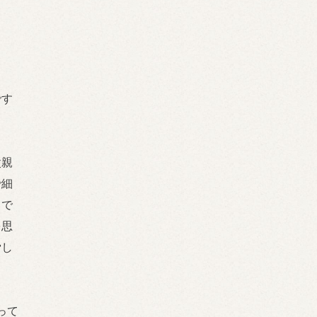
です
父親
で細
まで
を思
労し
って