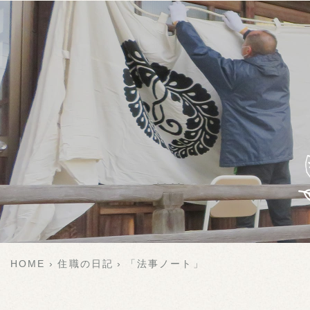
HOME
住職の日記
「法事ノート」