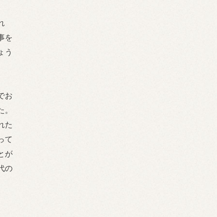
れ
事を
ょう
でお
た。
れた
って
とが
代の