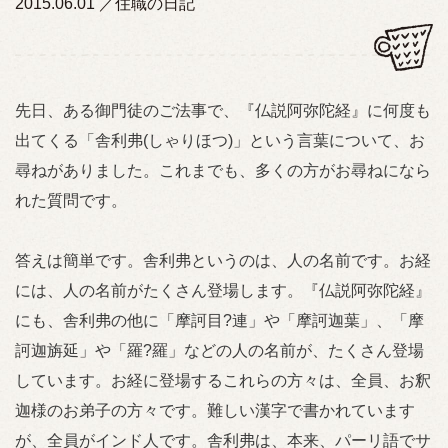
2015.06.01
住職の日記
先日、ある御門徒のご法事で、『仏説阿弥陀経』に何度も
出てくる「舎利弗(しゃりほつ)」という言葉について、お
尋ねがありました。これまでも、多くの方がお尋ねになら
れた質問です。
答えは簡単です。舎利弗というのは、人の名前です。お経
には、人の名前がたくさん登場します。『仏説阿弥陀経』
にも、舎利弗の他に「摩訶目?連」や「摩訶迦葉」、「摩
訶迦旃延」や「羅?羅」などの人の名前が、たくさん登場
しています。お経に登場するこれらの方々は、全員、お釈
迦様のお弟子の方々です。難しい漢字で書かれています
が、全員がインド人です。舎利弗は、本来、パーリ語でサ