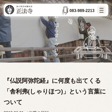
083-989-2213
お知らせ・ブログ
『仏説阿弥陀経』に何度も出てくる
「舎利弗(しゃりほつ)」という言葉に
ついて