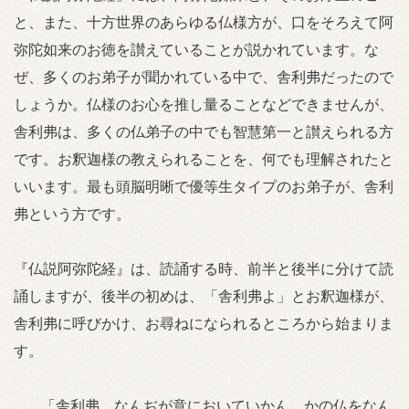
と、また、十方世界のあらゆる仏様方が、口をそろえて阿
弥陀如来のお徳を讃えていることが説かれています。な
ぜ、多くのお弟子が聞かれている中で、舎利弗だったので
しょうか。仏様のお心を推し量ることなどできませんが、
舎利弗は、多くの仏弟子の中でも智慧第一と讃えられる方
です。お釈迦様の教えられることを、何でも理解されたと
いいます。最も頭脳明晰で優等生タイプのお弟子が、舎利
弗という方です。
『仏説阿弥陀経』は、読誦する時、前半と後半に分けて読
誦しますが、後半の初めは、「舎利弗よ」とお釈迦様が、
舎利弗に呼びかけ、お尋ねになられるところから始まりま
す。
「舎利弗、なんぢが意においていかん、かの仏をなん