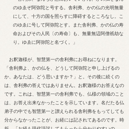
のゆゑぞ阿弥陀と号する。舎利弗、かの仏の光明無量
にして、十方の国を照らすに障碍するところなし。こ
のゆゑに号して阿弥陀とす。また舎利弗、かの仏の寿
命およびその人民〔の寿命〕も、無量無辺阿僧祇劫な
り。ゆゑに阿弥陀と名づく。」
お釈迦様が、智慧第一の舎利弗にお尋ねになります。
「舎利弗よ、かの仏を、どうして阿弥陀と申し上げるの
か、あなたは、どう思いますか？」と。その後に続くの
は、舎利弗の答えではありません。お釈迦様のお答えなの
です。これは、智慧第一の舎利弗でも、仏様の領域のこと
は、お答え出来なかったことを示しています。名だたる仏
弟子の中でも智慧第一と讃えられる舎利弗をもってしても
分からなかったことが、お経には記されてあるのです。時
折、「お経も現代語訳してもらったら分かりやすいの