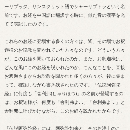
ーリプッタ、サンスクリット語でシャーリプトラという名
前です。お経を中国語に翻訳する時に、似た音の漢字を充
てて表記したのです。
これらのお経に登場する多くの方々は、皆、その場でお釈
迦様のお説教を聞かれていた方々なのです。どういう方々
が、このお経を聞いておられたのか、また、お釈迦様は、
どんな風にこのお経を説かれたのか、こんなことを、直接
お釈迦さまからお説教を聞かれた多くの方々が、後に集ま
って、確認しながら書き残されたのです。『仏説阿弥陀
経』に何度も「舎利弗(しゃりほつ)」の名前が登場するの
は、お釈迦様が、何度も「舎利弗よ…」「舎利弗よ…」と
舎利弗に呼びかけながら、このお経を説かれたからです。
『仏説阿弥陀経』には、阿弥陀如来と、そのお浄土のこ