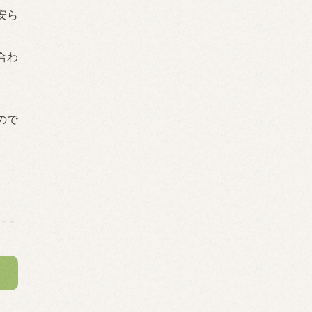
安ら
合わ
ので