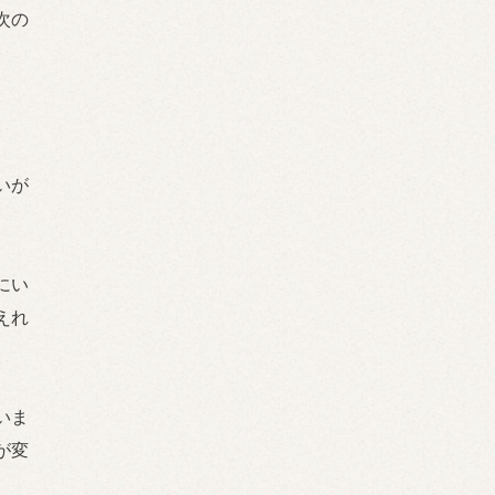
次の
いが
にい
えれ
いま
が変