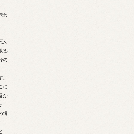
味わ
死ん
根拠
分の
す。
こに
縁が
ら、
の縁
と