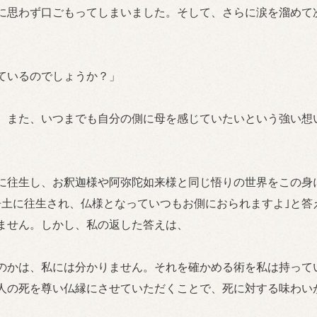
に思わず口ごもってしまいました。そして、さらに涙を溜めて
ているのでしょうか？」
、また、いつまでも自分の側に母を感じていたいという強い想
に往生し、お釈迦様や阿弥陀如来様と同じ悟りの世界をこの身
浄土に往生され、仏様となっていつもお側におられますよ｣と答
ません。しかし、私の返した答えは、
のかは、私には分かりません。それを確かめる術を私は持って
人の死を尊い仏縁にさせていただくことで、死に対する味わい