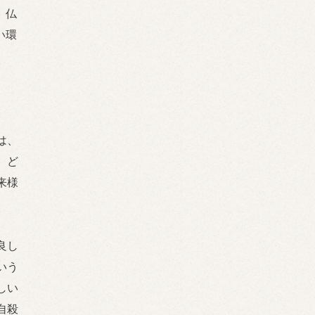
、仏
い環
は、
、ど
来様
良し
いう
しい
自殺