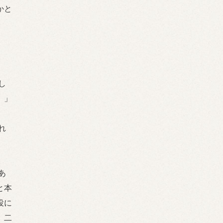
かと
し
。」
れ
あ
と本
役に
。二