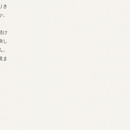
りき
か。
続け
決し
ん。
覚ま
。