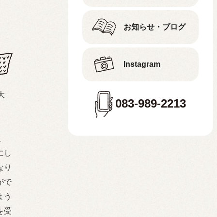
お知らせ・ブログ
Instagram
大
083-989-2213
、
にし
なり
がで
よう
を受