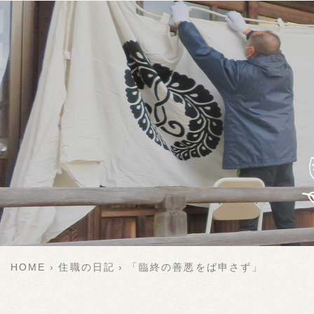
HOME
住職の日記
「臨終の善悪をば申さず」