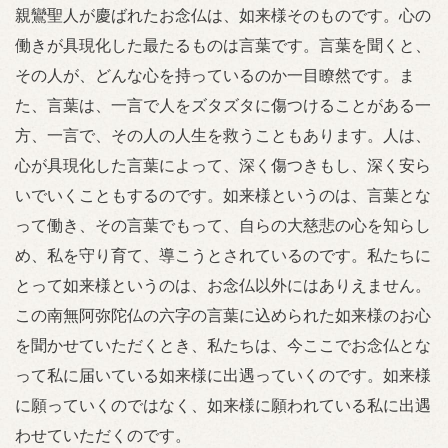
親鸞聖人が慶ばれたお念仏は、如来様そのものです。心の
働きが具現化した最たるものは言葉です。言葉を聞くと、
その人が、どんな心を持っているのか一目瞭然です。ま
た、言葉は、一言で人をズタズタに傷つけることがある一
方、一言で、その人の人生を救うこともあります。人は、
心が具現化した言葉によって、深く傷つきもし、深く安ら
いでいくこともするのです。如来様というのは、言葉とな
って働き、その言葉でもって、自らの大慈悲の心を知らし
め、私を守り育て、導こうとされているのです。私たちに
とって如来様というのは、お念仏以外にはありえません。
この南無阿弥陀仏の六字の言葉に込められた如来様のお心
を聞かせていただくとき、私たちは、今ここでお念仏とな
って私に届いている如来様に出遇っていくのです。如来様
に願っていくのではなく、如来様に願われている私に出遇
わせていただくのです。